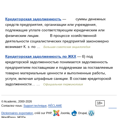
Кредиторская задолженность
— суммы денежных
средств предприятия, организации или учреждения,
подлежащие уплате соответствующим юридическим или
физическим лицам. В процессе хозяйственной
деятельности социалистических предприятий закономерно
возникает К. з. по …
Большая советская энциклопедия
Кредиторская задолженность по ЖКХ
— б) под
кредиторской задолженностью понимается задолженность
предприятиям поставщикам и подрядчикам за поставляемые
товарно материальные ценности и выполненные работы,
услуги, включая штрафные санкции. В составе кредиторской
задолженности… …
Официальная терминология
© Academic, 2000-2026
18+
Contactez-nous:
Support technique
,
RÉCLAME
Dictionnaires exportation
, créé sur PHP,
Joomla,
Drupal,
WordPress, MODx.